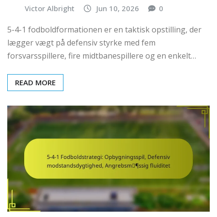
Victor Albright
Jun 10, 2026
0
5-4-1 fodboldformationen er en taktisk opstilling, der
lægger vægt på defensiv styrke med fem
forsvarsspillere, fire midtbanespillere og en enkelt…
READ MORE