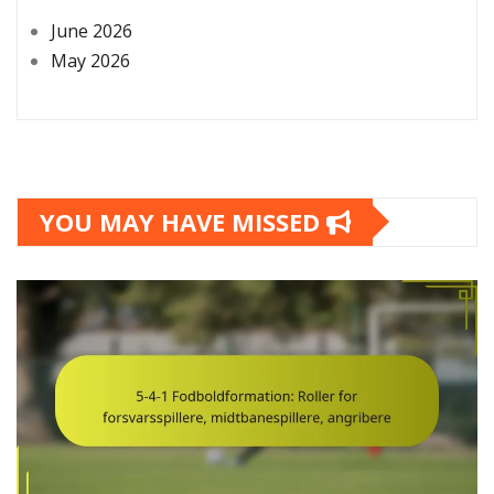
June 2026
May 2026
YOU MAY HAVE MISSED