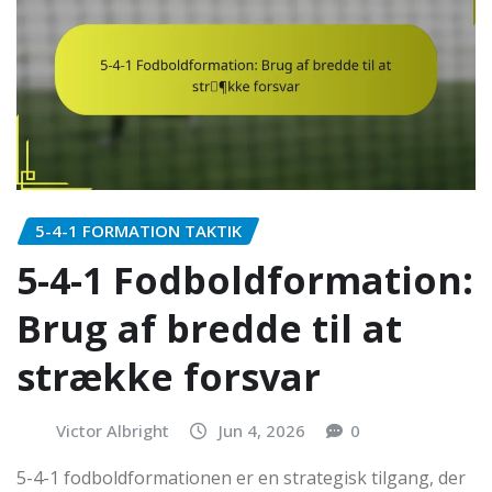
5-4-1 FORMATION TAKTIK
5-4-1 Fodboldformation:
Brug af bredde til at
strække forsvar
Victor Albright
Jun 4, 2026
0
5-4-1 fodboldformationen er en strategisk tilgang, der