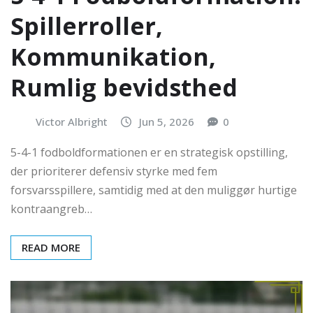
Spillerroller,
Kommunikation,
Rumlig bevidsthed
Victor Albright
Jun 5, 2026
0
5-4-1 fodboldformationen er en strategisk opstilling,
der prioriterer defensiv styrke med fem
forsvarsspillere, samtidig med at den muliggør hurtige
kontraangreb…
READ MORE