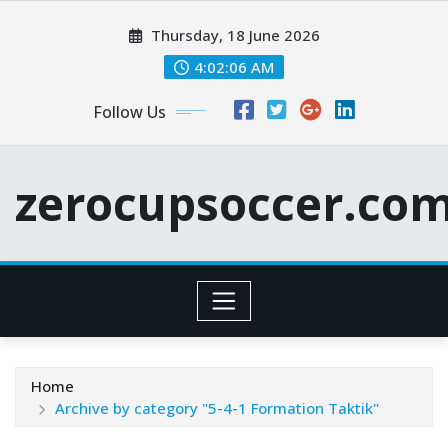
Skip
Thursday, 18 June 2026
to
content
4:02:08 AM
Follow Us
zerocupsoccer.co
Home
Archive by category "5-4-1 Formation Taktik"