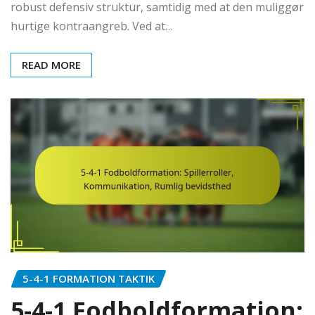
robust defensiv struktur, samtidig med at den muliggør
hurtige kontraangreb. Ved at…
READ MORE
5-4-1 FORMATION TAKTIK
5-4-1 Fodboldformation: