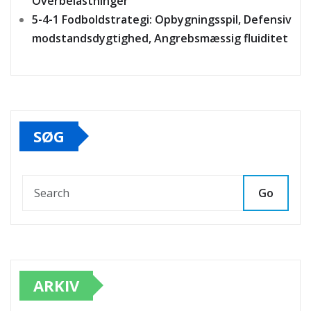
Overbelastninger
5-4-1 Fodboldstrategi: Opbygningsspil, Defensiv
modstandsdygtighed, Angrebsmæssig fluiditet
SØG
Go
ARKIV