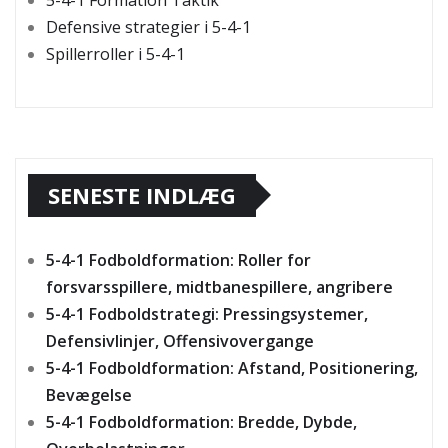
Defensive strategier i 5-4-1
Spillerroller i 5-4-1
SENESTE INDLÆG
5-4-1 Fodboldformation: Roller for
forsvarsspillere, midtbanespillere, angribere
5-4-1 Fodboldstrategi: Pressingsystemer,
Defensivlinjer, Offensivovergange
5-4-1 Fodboldformation: Afstand, Positionering,
Bevægelse
5-4-1 Fodboldformation: Bredde, Dybde,