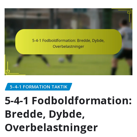
5-4-1 FORMATION TAKTIK
5-4-1 Fodboldformation:
Bredde, Dybde,
Overbelastninger