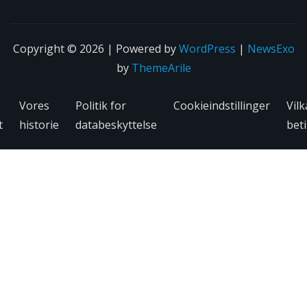
Copyright © 2026 | Powered by
WordPress
|
NewsExo
by
ThemeArile
Vores
Politik for
Cookieindstillinger
Vilk
t
historie
databeskyttelse
bet