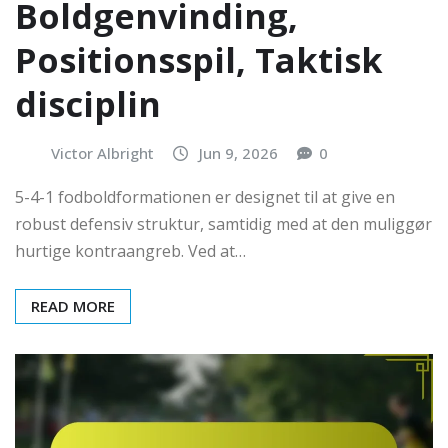
Boldgenvinding,
Positionsspil, Taktisk
disciplin
Victor Albright
Jun 9, 2026
0
5-4-1 fodboldformationen er designet til at give en
robust defensiv struktur, samtidig med at den muliggør
hurtige kontraangreb. Ved at…
READ MORE