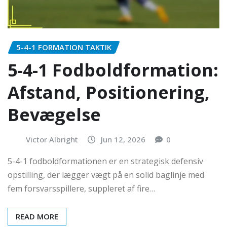
5-4-1 FORMATION TAKTIK
5-4-1 Fodboldformation:
Afstand, Positionering,
Bevægelse
Victor Albright
Jun 12, 2026
0
5-4-1 fodboldformationen er en strategisk defensiv
opstilling, der lægger vægt på en solid baglinje med
fem forsvarsspillere, suppleret af fire…
READ MORE