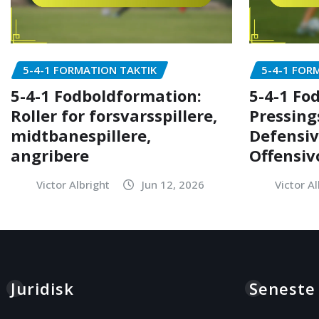
5-4-1 FORMATION TAKTIK
5-4-1 FOR
5-4-1 Fodboldformation:
5-4-1 Fo
Roller for forsvarsspillere,
Pressing
midtbanespillere,
Defensivl
angribere
Offensi
Victor Albright
Jun 12, 2026
Victor Al
Juridisk
Seneste