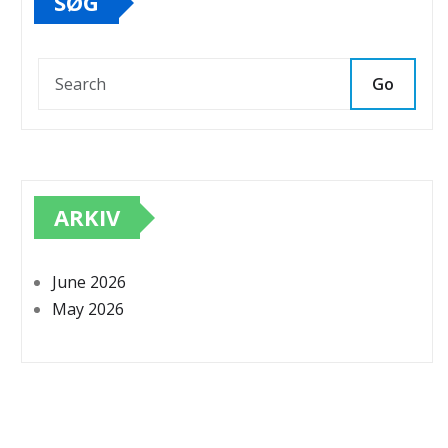
SØG
Go
ARKIV
June 2026
May 2026