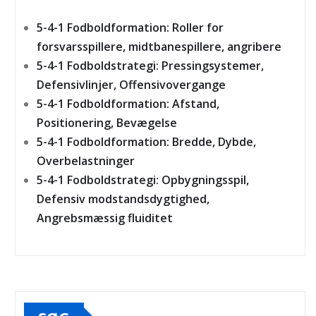
5-4-1 Fodboldformation: Roller for
forsvarsspillere, midtbanespillere, angribere
5-4-1 Fodboldstrategi: Pressingsystemer,
Defensivlinjer, Offensivovergange
5-4-1 Fodboldformation: Afstand,
Positionering, Bevægelse
5-4-1 Fodboldformation: Bredde, Dybde,
Overbelastninger
5-4-1 Fodboldstrategi: Opbygningsspil,
Defensiv modstandsdygtighed,
Angrebsmæssig fluiditet