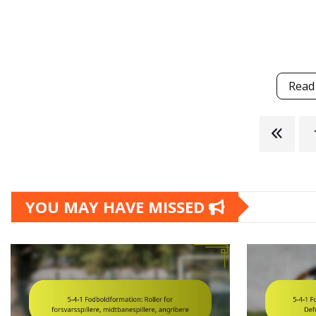
Read
Posts
pagination
YOU MAY HAVE MISSED