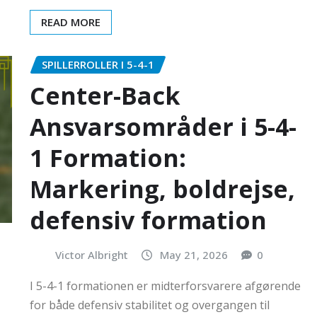
READ MORE
SPILLERROLLER I 5-4-1
Center-Back
Ansvarsområder i 5-4-
1 Formation:
Markering, boldrejse,
defensiv formation
Victor Albright
May 21, 2026
0
I 5-4-1 formationen er midterforsvarere afgørende
for både defensiv stabilitet og overgangen til