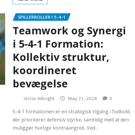
SPILLERROLLER I 5-4-1
Teamwork og Synergi
i 5-4-1 Formation:
Kollektiv struktur,
koordineret
bevægelse
Victor Albright
May 21, 2026
0
5-4-1 formationen er en strategisk tilgang i fodbold,
der prioriterer defensiv styrke, samtidig med at den
muliggør hurtige kontraangreb. Ved…