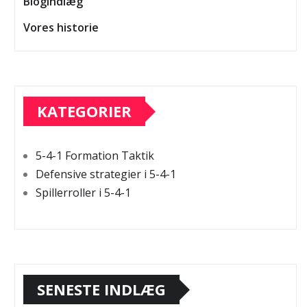
Blogindlæg
Vores historie
KATEGORIER
5-4-1 Formation Taktik
Defensive strategier i 5-4-1
Spillerroller i 5-4-1
SENESTE INDLÆG