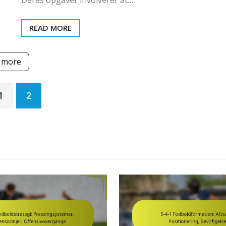
READ MORE
 more
1
2