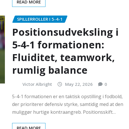
READ MORE
SPILLERROLLER I 5-4-1
Positionsudveksling i
5-4-1 formationen:
Fluiditet, teamwork,
rumlig balance
Victor Albright
May 22, 2026
0
5-4-1 formationen er en taktisk opstilling i fodbold,
der prioriterer defensiv styrke, samtidig med at den
muliggør hurtige kontraangreb. Positionsskift…
READ MORE